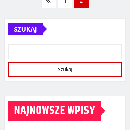
Stronicowanie
1
2
wpisów
SZUKAJ
Szukaj
NAJNOWSZE WPISY