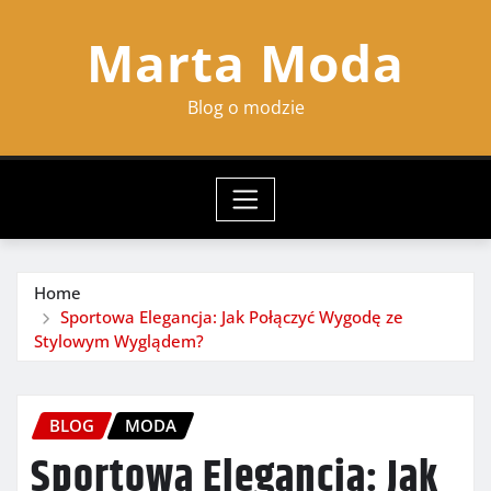
Skip
Marta Moda
to
content
Blog o modzie
Home
Sportowa Elegancja: Jak Połączyć Wygodę ze
Stylowym Wyglądem?
BLOG
MODA
Sportowa Elegancja: Jak