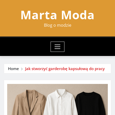
Skip
Marta Moda
to
content
Blog o modzie
Home
Jak stworzyć garderobę kapsułową do pracy