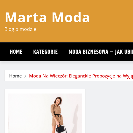
Skip
Marta Moda
to
content
Blog o modzie
HOME
KATEGORIE
MODA BIZNESOWA – JAK UBI
Home
Moda Na Wieczór: Eleganckie Propozycje na Wyj