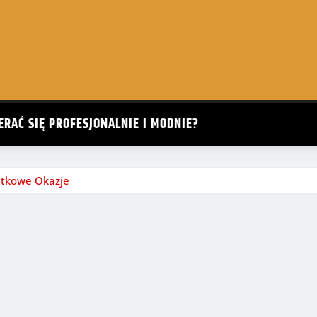
ERAĆ SIĘ PROFESJONALNIE I MODNIE?
ątkowe Okazje