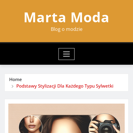
Skip
Marta Moda
to
content
Blog o modzie
Home
Podstawy Stylizacji Dla Każdego Typu Sylwetki