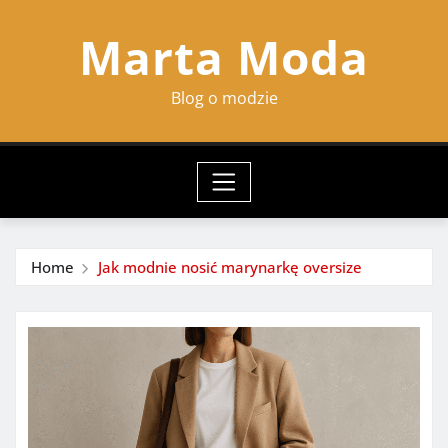
Skip
Marta Moda
to
content
Blog o modzie
Home
Jak modnie nosić marynarkę oversize