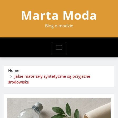
Skip
Marta Moda
to
content
Blog o modzie
Home
Jakie materiały syntetyczne są przyjazne
środowisku