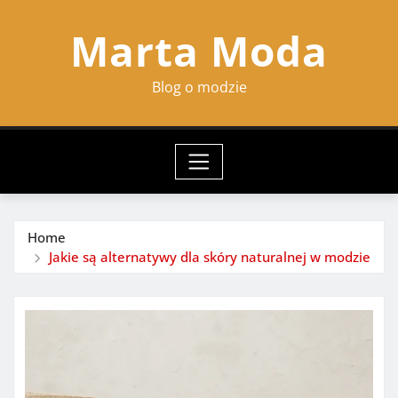
Skip
Marta Moda
to
content
Blog o modzie
Home
Jakie są alternatywy dla skóry naturalnej w modzie