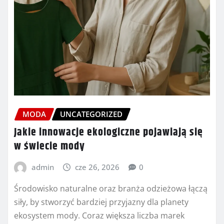
MODA
UNCATEGORIZED
Jakie innowacje ekologiczne pojawiają się
w świecie mody
admin
cze 26, 2026
0
Środowisko naturalne oraz branża odzieżowa łączą
siły, by stworzyć bardziej przyjazny dla planety
ekosystem mody. Coraz większa liczba marek