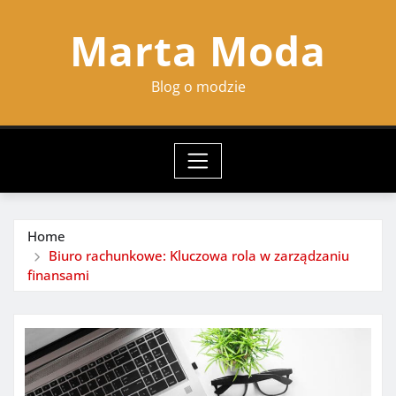
Skip
Marta Moda
to
content
Blog o modzie
Home
Biuro rachunkowe: Kluczowa rola w zarządzaniu
finansami