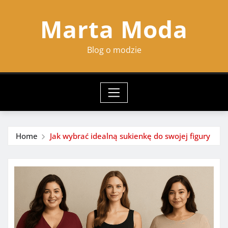
Skip
Marta Moda
to
content
Blog o modzie
Home
Jak wybrać idealną sukienkę do swojej figury