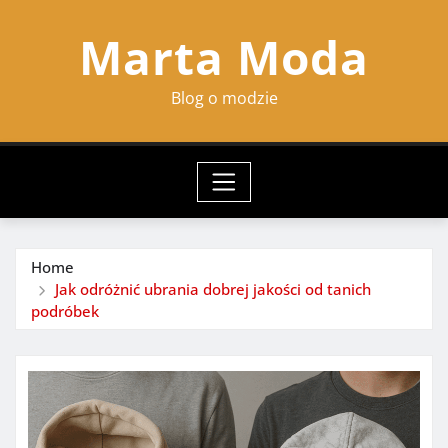
Skip
Marta Moda
to
content
Blog o modzie
Home
Jak odróżnić ubrania dobrej jakości od tanich
podróbek