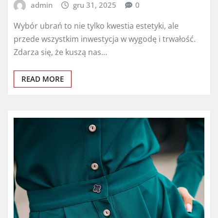
admin
gru 31, 2025
0
Wybór ubrań to nie tylko kwestia estetyki, ale
przede wszystkim inwestycja w wygodę i trwałość.
Zdarza się, że kuszą nas…
READ MORE