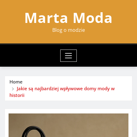
Skip
Marta Moda
to
content
Blog o modzie
Home
Jakie są najbardziej wpływowe domy mody w
historii