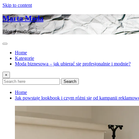
Skip to content
Marta Moda
Blog o modzie
Home
Kategorie
Moda biznesowa – jak ubierać się profesjonalnie i modnie?
×
Search
Home
Jak powstaje lookbook i czym różni się od kampanii reklamow