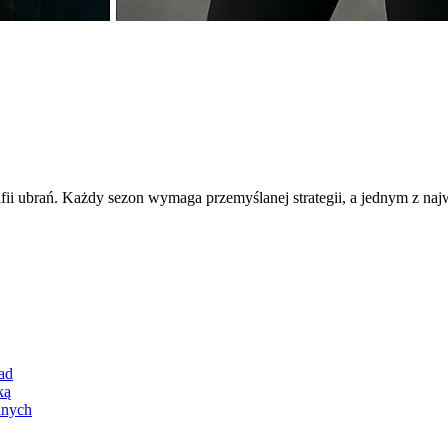
rafii ubrań. Każdy sezon wymaga przemyślanej strategii, a jednym z n
ad
ką
anych