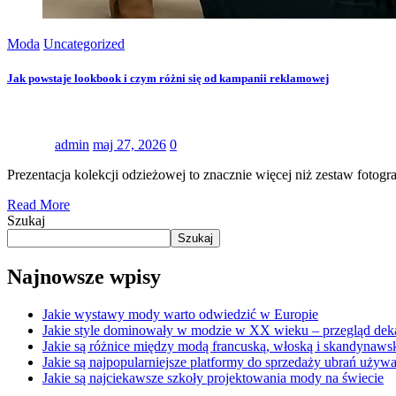
Moda
Uncategorized
Jak powstaje lookbook i czym różni się od kampanii reklamowej
admin
maj 27, 2026
0
Prezentacja kolekcji odzieżowej to znacznie więcej niż zestaw fotog
Read More
Szukaj
Szukaj
Najnowsze wpisy
Jakie wystawy mody warto odwiedzić w Europie
Jakie style dominowały w modzie w XX wieku – przegląd dek
Jakie są różnice między modą francuską, włoską i skandynaws
Jakie są najpopularniejsze platformy do sprzedaży ubrań używ
Jakie są najciekawsze szkoły projektowania mody na świecie