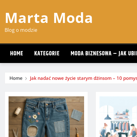
Skip
Marta Moda
to
content
Blog o modzie
HOME
KATEGORIE
MODA BIZNESOWA – JAK UBI
Home
Jak nadać nowe życie starym dżinsom – 10 pomy