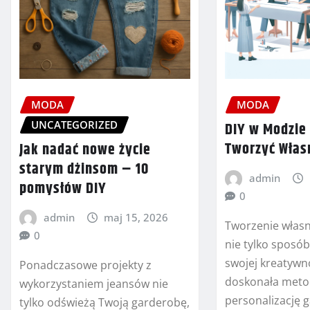
MODA
MODA
UNCATEGORIZED
DIY w Modzie
Tworzyć Włas
Jak nadać nowe życie
starym dżinsom – 10
admin
pomysłów DIY
0
admin
maj 15, 2026
Tworzenie włas
0
nie tylko sposó
swojej kreatywno
Ponadczasowe projekty z
doskonała meto
wykorzystaniem jeansów nie
personalizację 
tylko odświeżą Twoją garderobę,