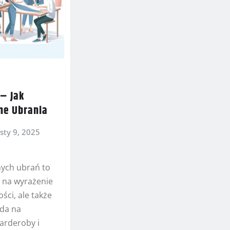
 – Jak
ne Ubrania
sty 9, 2025
nych ubrań to
b na wyrażenie
ści, ale także
da na
garderoby i