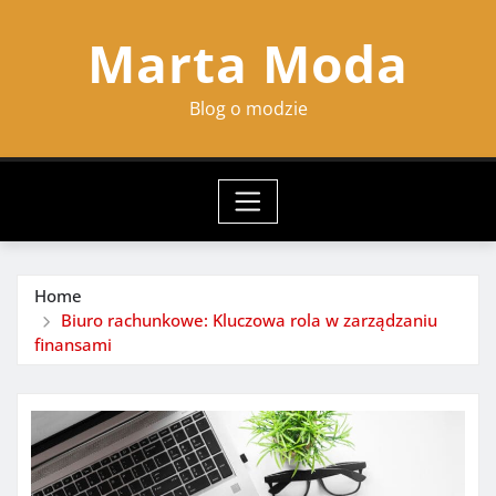
Skip
Marta Moda
to
content
Blog o modzie
Home
Biuro rachunkowe: Kluczowa rola w zarządzaniu
finansami