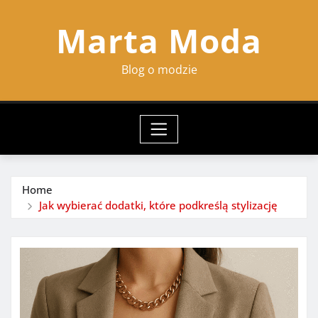
Skip
Marta Moda
to
content
Blog o modzie
Home
Jak wybierać dodatki, które podkreślą stylizację