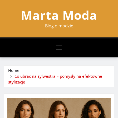
Skip
Marta Moda
to
content
Blog o modzie
Home
Co ubrać na sylwestra – pomysły na efektowne
stylizacje