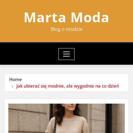
Skip
Marta Moda
to
content
Blog o modzie
Home
Jak ubierać się modnie, ale wygodnie na co dzień