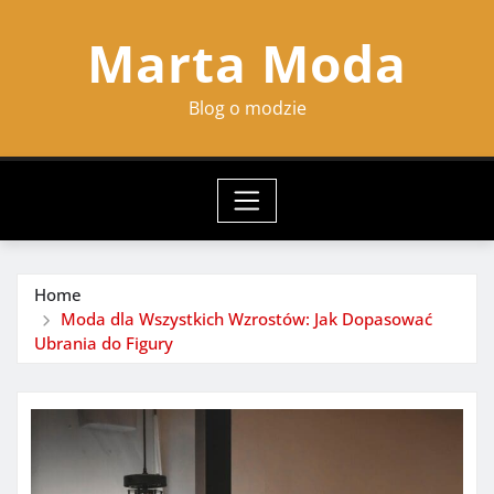
Skip
Marta Moda
to
content
Blog o modzie
Home
Moda dla Wszystkich Wzrostów: Jak Dopasować
Ubrania do Figury