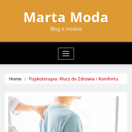
Skip
Marta Moda
to
content
Blog o modzie
Home
Fizykoterapia: Klucz do Zdrowia i Komfortu