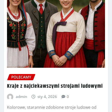
POLECAMY
Kraje z najciekawszymi strojami ludowymi
admin
sty 4, 2026
0
Kolorowe, starannie zdobione stroje ludowe od