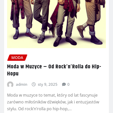
MODA
Moda w Muzyce – Od Rock’n’Rolla do Hip-
Hopu
admin
sty 9, 2025
0
Moda w muzyce to temat, który od lat fascynuje
zarówno miłośników dźwięków, jak i entuzjastów
stylu. Od rock’n’rolla po hip-hop,…