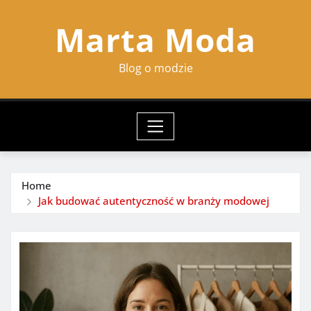
Skip
Marta Moda
to
content
Blog o modzie
Home
Jak budować autentyczność w branży modowej