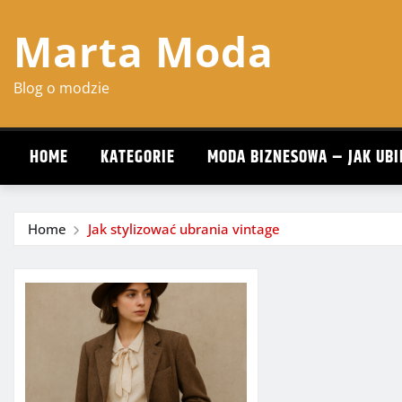
Skip
Marta Moda
to
content
Blog o modzie
HOME
KATEGORIE
MODA BIZNESOWA – JAK UBI
Home
Jak stylizować ubrania vintage