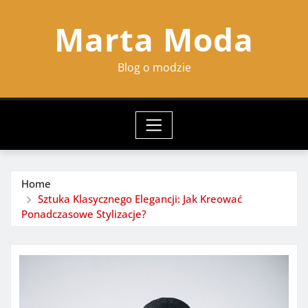
Skip
Marta Moda
to
content
Blog o modzie
Home
Sztuka Klasycznego Elegancji: Jak Kreować
Ponadczasowe Stylizacje?