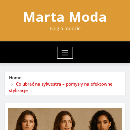
Skip
Marta Moda
to
content
Blog o modzie
Home
Co ubrać na sylwestra – pomysły na efektowne
stylizacje