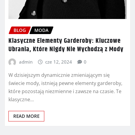
BLOG
MODA
Klasyczne Elementy Garderoby: Kluczowe
Ubrania, Które Nigdy Nie Wychodzą z Mody
admin
cze 12, 2024
0
W dzisiejszym dynamicznie zmieniającym się
świecie mody, istnieją pewne elementy garderoby,
które pozostają niezmienne i zawsze na czasie. Te
klasyczne…
READ MORE