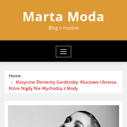
Skip
Marta Moda
to
content
Blog o modzie
Home
Klasyczne Elementy Garderoby: Kluczowe Ubrania,
Które Nigdy Nie Wychodzą z Mody