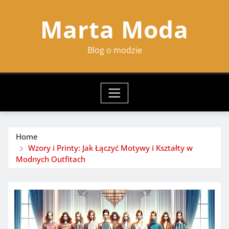
Skip
Marta Moda
to
content
Blog o modzie
Home
Wzory i Printy: Jak Łączyć Motywy i Kształty w
Modnych Outfitach