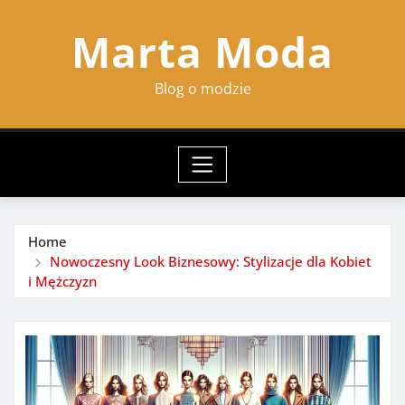
Skip
Marta Moda
to
content
Blog o modzie
Home
Nowoczesny Look Biznesowy: Stylizacje dla Kobiet
i Mężczyzn