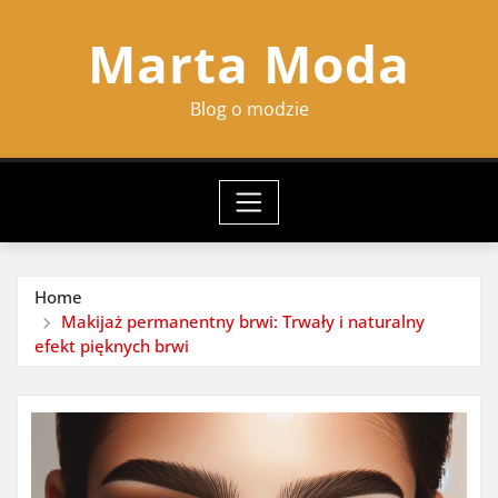
Skip
Marta Moda
to
content
Blog o modzie
Home
Makijaż permanentny brwi: Trwały i naturalny
efekt pięknych brwi