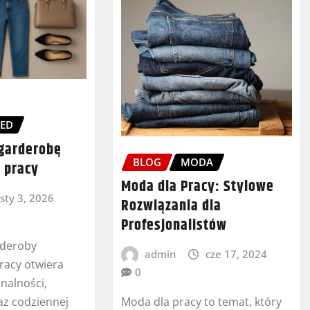
ZED
 garderobę
BLOG
MODA
 pracy
Moda dla Pracy: Stylowe
sty 3, 2026
Rozwiązania dla
Profesjonalistów
rderoby
admin
cze 17, 2024
racy otwiera
0
nalności,
az codziennej
Moda dla pracy to temat, który