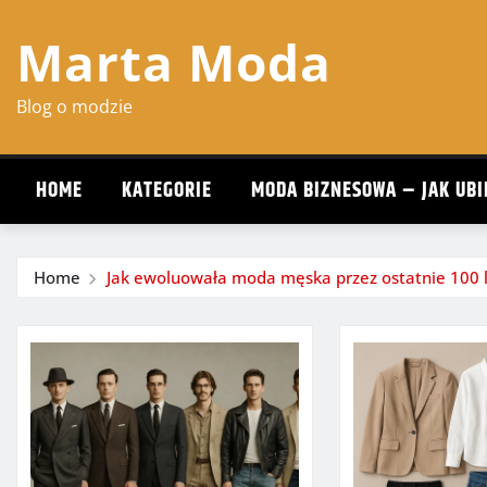
Skip
Marta Moda
to
content
Blog o modzie
HOME
KATEGORIE
MODA BIZNESOWA – JAK UBI
Home
Jak ewoluowała moda męska przez ostatnie 100 