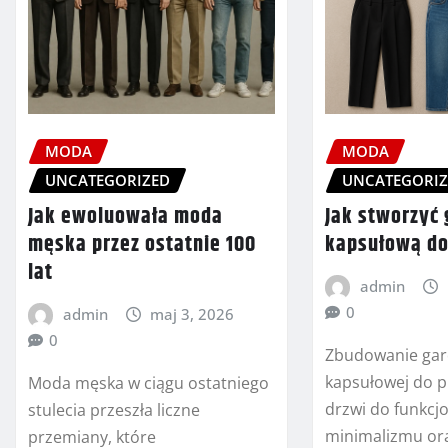
MODA
MODA
UNCATEGORIZED
UNCATEGORI
Jak ewoluowała moda
Jak stworzyć
męska przez ostatnie 100
kapsułową do
lat
admin
0
admin
maj 3, 2026
0
Zbudowanie ga
kapsułowej do p
Moda męska w ciągu ostatniego
drzwi do funkcjo
stulecia przeszła liczne
minimalizmu or
przemiany, które