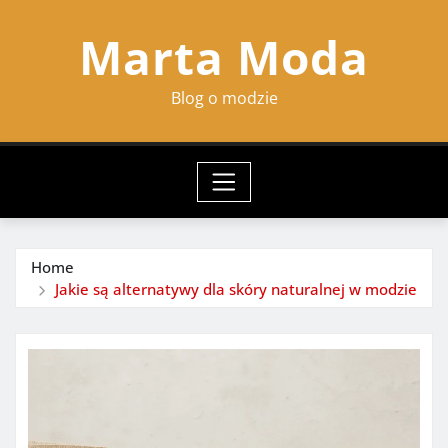
Skip
Marta Moda
to
content
Blog o modzie
Home
Jakie są alternatywy dla skóry naturalnej w modzie