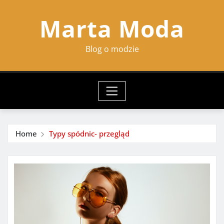
Skip
Marta Moda
to
content
Blog o modzie
Home
Typy spódnic- przegląd