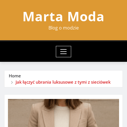
Skip
Marta Moda
to
content
Blog o modzie
Home
Jak łączyć ubrania luksusowe z tymi z sieciówek