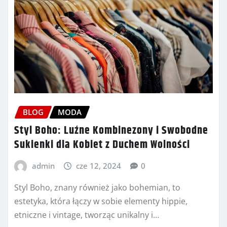
BLOG
MODA
Styl Boho: Luźne Kombinezony i Swobodne
Sukienki dla Kobiet z Duchem Wolności
admin
cze 12, 2024
0
Styl Boho, znany również jako bohemian, to
estetyka, która łączy w sobie elementy hippie,
etniczne i vintage, tworząc unikalny i…