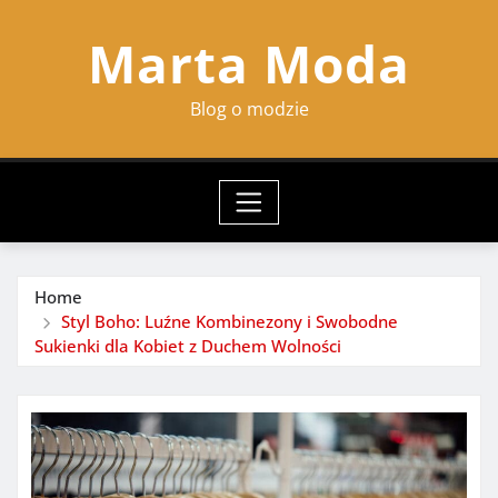
Skip
Marta Moda
to
content
Blog o modzie
Home
Styl Boho: Luźne Kombinezony i Swobodne
Sukienki dla Kobiet z Duchem Wolności