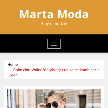
Skip
Marta Moda
to
content
Blog o modzie
Home
Boho chic: Wolność stylizacji i unikalne kombinacje
ubrań