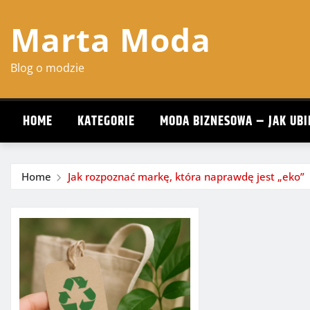
Skip
Marta Moda
to
content
Blog o modzie
HOME
KATEGORIE
MODA BIZNESOWA – JAK UBI
Home
Jak rozpoznać markę, która naprawdę jest „eko”