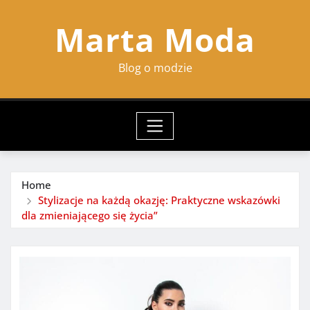
Skip
Marta Moda
to
content
Blog o modzie
Home
Stylizacje na każdą okazję: Praktyczne wskazówki
dla zmieniającego się życia”