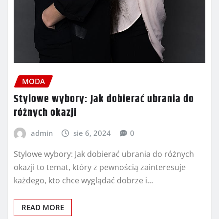
MODA
Stylowe wybory: Jak dobierać ubrania do
różnych okazji
admin
sie 6, 2024
0
Stylowe wybory: Jak dobierać ubrania do różnych
okazji to temat, który z pewnością zainteresuje
każdego, kto chce wyglądać dobrze i…
READ MORE