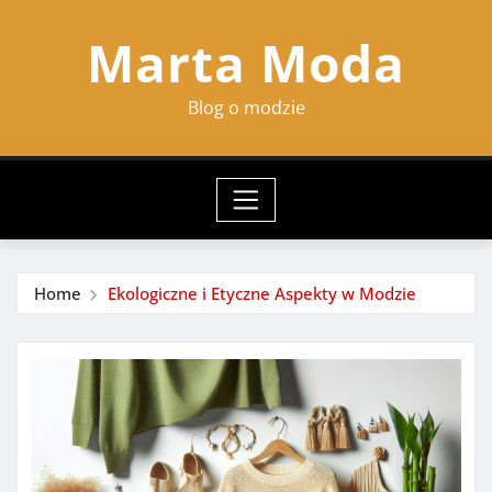
Skip
Marta Moda
to
content
Blog o modzie
Home
Ekologiczne i Etyczne Aspekty w Modzie