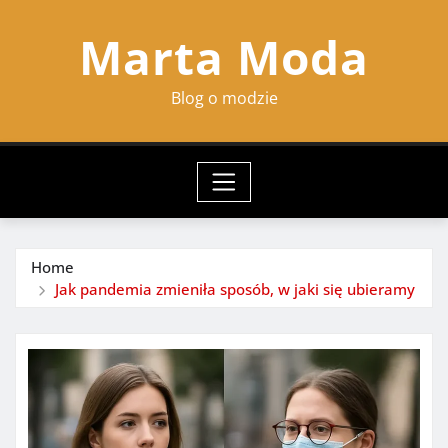
Skip
Marta Moda
to
content
Blog o modzie
Home
Jak pandemia zmieniła sposób, w jaki się ubieramy