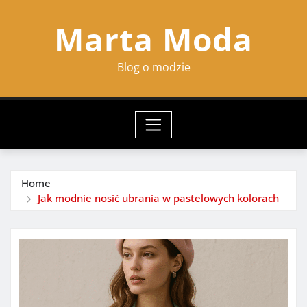
Skip
Marta Moda
to
content
Blog o modzie
Home
Jak modnie nosić ubrania w pastelowych kolorach