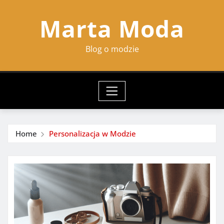
Skip
Marta Moda
to
content
Blog o modzie
Home
Personalizacja w Modzie