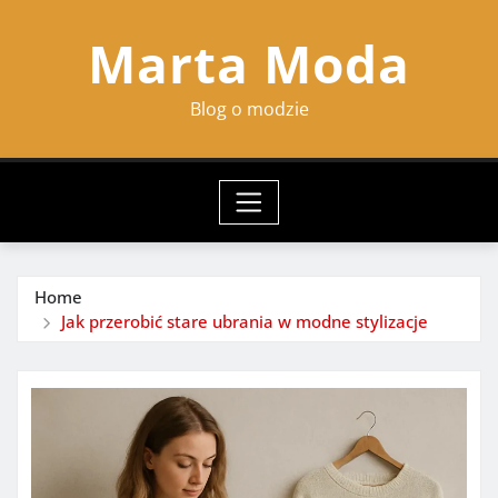
Skip
Marta Moda
to
content
Blog o modzie
Home
Jak przerobić stare ubrania w modne stylizacje