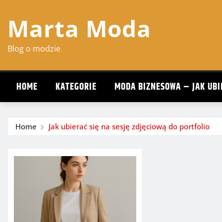
Skip
Marta Moda
to
content
Blog o modzie
HOME
KATEGORIE
MODA BIZNESOWA – JAK UBI
Home
Jak ubierać się na sesję zdjęciową do portfolio