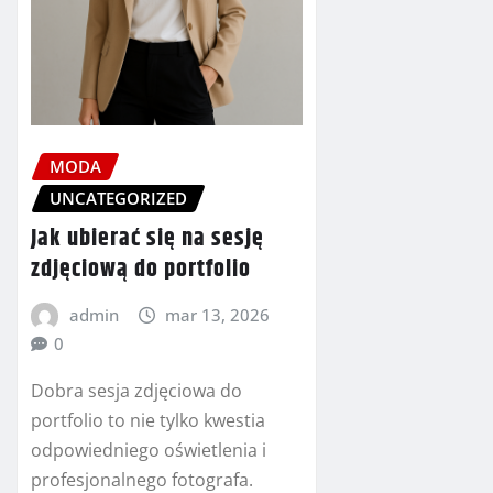
MODA
UNCATEGORIZED
Jak ubierać się na sesję
zdjęciową do portfolio
admin
mar 13, 2026
0
Dobra sesja zdjęciowa do
portfolio to nie tylko kwestia
odpowiedniego oświetlenia i
profesjonalnego fotografa.