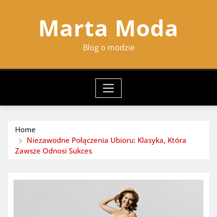
Skip
Marta Moda
to
content
Blog o modzie
Home
Niezawodne Połączenia Ubioru: Klasyka, Która
Zawsze Odnosi Sukces