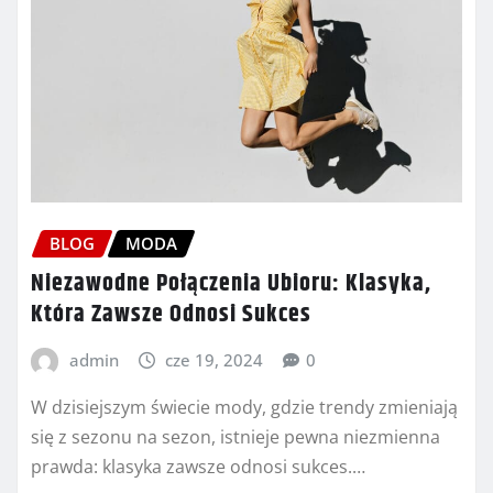
BLOG
MODA
Niezawodne Połączenia Ubioru: Klasyka,
Która Zawsze Odnosi Sukces
admin
cze 19, 2024
0
W dzisiejszym świecie mody, gdzie trendy zmieniają
się z sezonu na sezon, istnieje pewna niezmienna
prawda: klasyka zawsze odnosi sukces.…