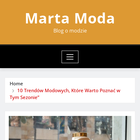
Skip
Marta Moda
to
content
Blog o modzie
Home
10 Trendów Modowych, Które Warto Poznać w
Tym Sezonie”