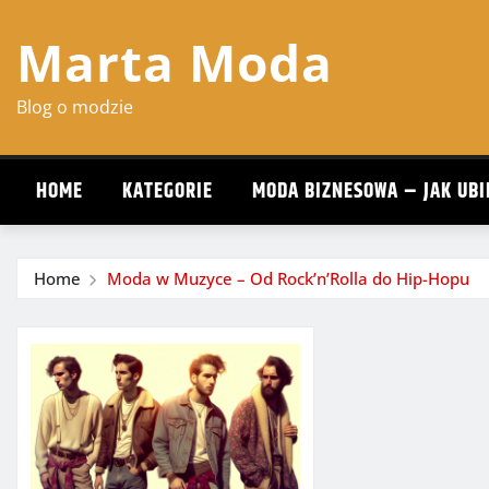
Skip
Marta Moda
to
content
Blog o modzie
HOME
KATEGORIE
MODA BIZNESOWA – JAK UBI
Home
Moda w Muzyce – Od Rock’n’Rolla do Hip-Hopu