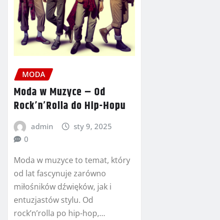
MODA
Moda w Muzyce – Od
Rock’n’Rolla do Hip-Hopu
admin
sty 9, 2025
0
Moda w muzyce to temat, który
od lat fascynuje zarówno
miłośników dźwięków, jak i
entuzjastów stylu. Od
rock’n’rolla po hip-hop,…