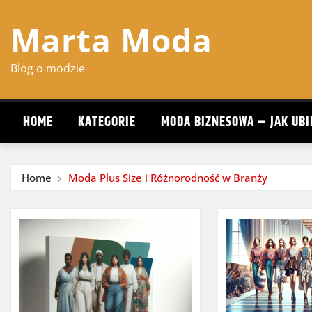
Skip
Marta Moda
to
content
Blog o modzie
HOME
KATEGORIE
MODA BIZNESOWA – JAK UBI
Home
Moda Plus Size i Różnorodność w Branży