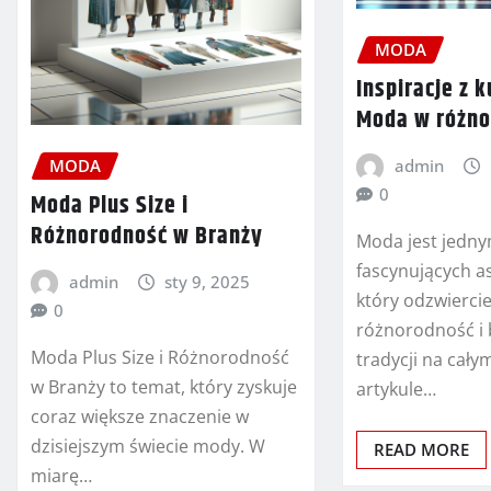
MODA
Inspiracje z k
Moda w różno
admin
MODA
0
Moda Plus Size i
Różnorodność w Branży
Moda jest jedny
fascynujących a
admin
sty 9, 2025
który odzwierci
0
różnorodność i
Moda Plus Size i Różnorodność
tradycji na cały
w Branży to temat, który zyskuje
artykule…
coraz większe znaczenie w
dzisiejszym świecie mody. W
READ MORE
miarę…