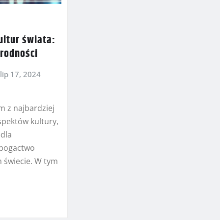
ultur świata:
rodności
lip 17, 2024
m z najbardziej
spektów kultury,
edla
 bogactwo
m świecie. W tym