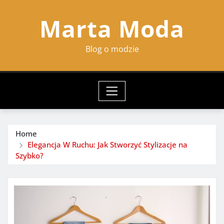
Skip
Marta Moda
to
content
Blog o modzie
Home
Elegancja W Ruchu: Jak Stworzyć Stylizacje na
Szybko?