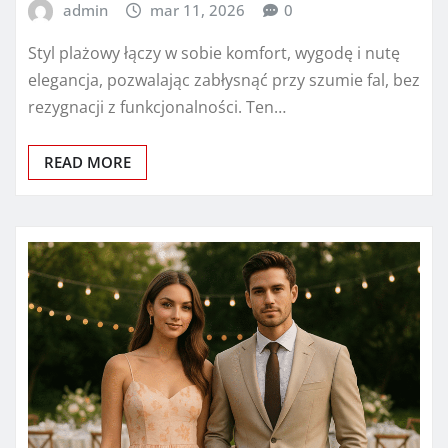
admin
mar 11, 2026
0
Styl plażowy łączy w sobie komfort, wygodę i nutę
elegancja, pozwalając zabłysnąć przy szumie fal, bez
rezygnacji z funkcjonalności. Ten…
READ MORE