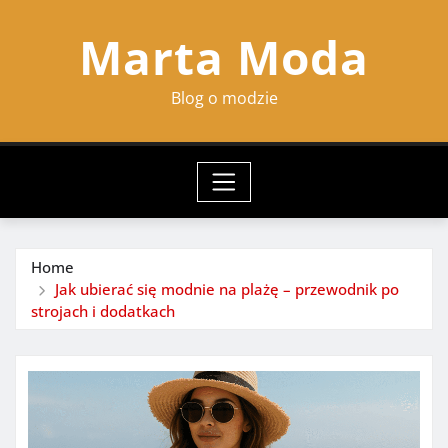
Skip
Marta Moda
to
content
Blog o modzie
Home
Jak ubierać się modnie na plażę – przewodnik po
strojach i dodatkach