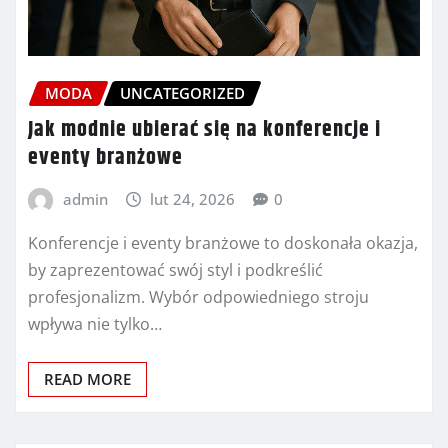
MODA
UNCATEGORIZED
Jak modnie ubierać się na konferencje i
eventy branżowe
admin
lut 24, 2026
0
Konferencje i eventy branżowe to doskonała okazja,
by zaprezentować swój styl i podkreślić
profesjonalizm. Wybór odpowiedniego stroju
wpływa nie tylko…
READ MORE